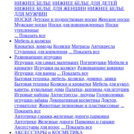
НИЖНЕЕ БЕЛЬЕ
НИЖНЕЕ БЕЛЬЕ ДЛЯ ДЕТЕЙ
НИЖНЕЕ БЕЛЬЕ ДЛЯ ЖЕНЩИН
НИЖНЕЕ БЕЛЬЕ
ДЛЯ МУЖЧИН
НОСКИ
Детские и подростковые носки
Женские носки
Мужские носки
Носки для новорожденных
Носки
утепленные
... Показать все
Мебель и коляски
Кроватки, комоды
Коляски
Матрасы
Автокресла
Стульчики для кормления
... Показать все
Развивающие игрушки
Игрушки для самых маленьких
Погремушки
Мобили в
кроватку
Игрушки на коляску
Развивающие коврики
Игрушки для ванны
... Показать все
Бытовая техника, мебель, коляски, домики, замки
Бытовая техника
Коляски и кроватки
Мебель для кукол,
кареты, кукольные дома
Палатки, корзины для игрушек
Игровые наборы
Антистрессы, лизуны
Головоломки,
игрушки-забавы
Декоративная косметика
Доктор,
стоматолог
Животные резиновые и пластмассовые
...
Показать все
Автотреки,гаражи,железные дороги,парковки
Автотреки
Железные дороги
Парковки и гаражи
Аксессуары для волос
... Показать все
АКСЕССУАРЫ и КОСМЕТИКА