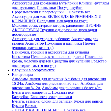
Аксессуары для кормления
Бутылочки
Клипсы, футляры
для пустышек
Поильники
Посуда, жуйки
Прорезыватели и погремушки
... Показать все
Аксессуары для мам
БЕЛЬЕ ДЛЯ БЕРЕМЕННЫХ И
КОРМЯЩИХ
Вкладыши, накладки на грудь
Молокоотсосы, стерилизаторы, радионяни
ПРОЧИЕ
АКСЕССУАРЫ
Трусики одноразовые, прокладки
послеродовые
Аксессуары для ухода за ребенком
Аксессуары для
ванной
Аспиратор
Ножницы и щипчики
Прочее
(ершики, расчески и тд.)
Ванночки, горшки и аксессуары для купания
Косметика
Пеленки, ватн. палочки, диски
Присыпка,
крема, молочко д/детей
Средства для купания
Средство
для стирки, мытья посуды
Игрушки в ассортименте
Канцтовары
Альбомы, папки для черчения
Альбомы для рисования
16-24л.
Альбомы для рисования 30-32л.
Альбомы для
рисования 8-12л.
Альбомы для рисования более 40л.
Бумага для акварели
... Показать все
Батарейки
Блокноты, ежедневники
Бумага, ватманы,блоки для записей
Блоки для записи
Бумага
Ватман
ДНЕВНИКИ ШКОЛЬНЫЕ
... Показать все