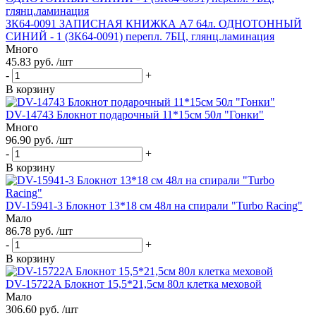
ЗК64-0091 ЗАПИСНАЯ КНИЖКА А7 64л. ОДНОТОННЫЙ
СИНИЙ - 1 (ЗК64-0091) перепл. 7БЦ, глянц.ламинация
Много
45.83 руб. /шт
-
+
В корзину
DV-14743 Блокнот подарочный 11*15см 50л "Гонки"
Много
96.90 руб. /шт
-
+
В корзину
DV-15941-3 Блокнот 13*18 см 48л на спирали "Turbo Racing"
Мало
86.78 руб. /шт
-
+
В корзину
DV-15722A Блокнот 15,5*21,5см 80л клетка меховой
Мало
306.60 руб. /шт