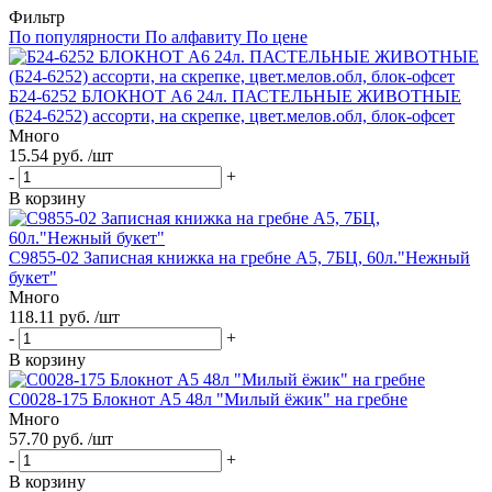
Фильтр
По популярности
По алфавиту
По цене
Б24-6252 БЛОКНОТ А6 24л. ПАСТЕЛЬНЫЕ ЖИВОТНЫЕ
(Б24-6252) ассорти, на скрепке, цвет.мелов.обл, блок-офсет
Много
15.54 руб. /шт
-
+
В корзину
С9855-02 Записная книжка на гребне А5, 7БЦ, 60л."Нежный
букет"
Много
118.11 руб. /шт
-
+
В корзину
С0028-175 Блокнот А5 48л "Милый ёжик" на гребне
Много
57.70 руб. /шт
-
+
В корзину