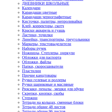
ДНЕВНИКИ ШКОЛЬНЫЕ
Календари
Карандаши цветные
Карандаши чернографитные
Кисточки, палитры, непроливайки
Клей, корректоры, скотч
Краски акварель и гуашь
Ластики, точилки
Линейки, транспортиры, треугольники
Маркеры, текстовыделители
Наборы ручек
Ножницы, Степлеры, циркули
Обложки для паспорта
Обложки, файлы
Папки, скоросшиватели
Пластилин
Прочие канцтовары
Ручки гелевые и роллеры
Ручки шариковые и масляные
Рюкзаки, пеналы , мешки для обуви
Скрепки, кнопки, скобы
Стержни
Тетради на кольцах, сменные блоки
Тетради общие 48 листов
Тетради общие 96 листов