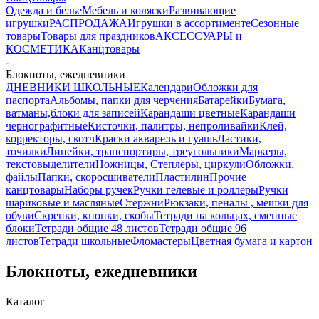
Одежда и белье
Мебель и коляски
Развивающие
игрушки
РАСПРОДАЖА
Игрушки в ассортименте
Сезонные
товары
Товары для праздников
АКСЕССУАРЫ и
КОСМЕТИКА
Канцтовары
-
Блокноты, ежедневники
ДНЕВНИКИ ШКОЛЬНЫЕ
Календари
Обложки для
паспорта
Альбомы, папки для черчения
Батарейки
Бумага,
ватманы,блоки для записей
Карандаши цветные
Карандаши
чернографитные
Кисточки, палитры, непроливайки
Клей,
корректоры, скотч
Краски акварель и гуашь
Ластики,
точилки
Линейки, транспортиры, треугольники
Маркеры,
текстовыделители
Ножницы, Степлеры, циркули
Обложки,
файлы
Папки, скоросшиватели
Пластилин
Прочие
канцтовары
Наборы ручек
Ручки гелевые и роллеры
Ручки
шариковые и масляные
Стержни
Рюкзаки, пеналы , мешки для
обуви
Скрепки, кнопки, скобы
Тетради на кольцах, сменные
блоки
Тетради общие 48 листов
Тетради общие 96
листов
Тетради школьные
Фломастеры
Цветная бумага и картон
Блокноты, ежедневники
Каталог