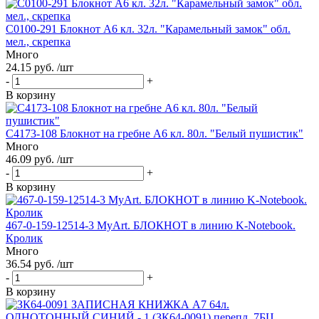
С0100-291 Блокнот А6 кл. 32л. "Карамельный замок" обл.
мел., скрепка
Много
24.15 руб. /шт
-
+
В корзину
С4173-108 Блокнот на гребне А6 кл. 80л. "Белый пушистик"
Много
46.09 руб. /шт
-
+
В корзину
467-0-159-12514-3 MyArt. БЛОКНОТ в линию K-Notebook.
Кролик
Много
36.54 руб. /шт
-
+
В корзину