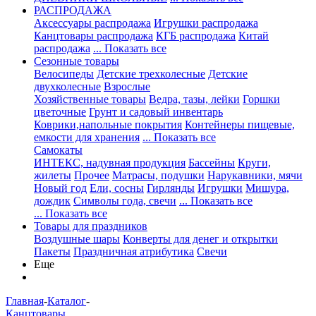
РАСПРОДАЖА
Аксессуары распродажа
Игрушки распродажа
Канцтовары распродажа
КГБ распродажа
Китай
распродажа
... Показать все
Сезонные товары
Велосипеды
Детские трехколесные
Детские
двухколесные
Взрослые
Хозяйственные товары
Ведра, тазы, лейки
Горшки
цветочные
Грунт и садовый инвентарь
Коврики,напольные покрытия
Контейнеры пищевые,
емкости для хранения
... Показать все
Самокаты
ИНТЕКС, надувная продукция
Бассейны
Круги,
жилеты
Прочее
Матрасы, подушки
Нарукавники, мячи
Новый год
Ели, сосны
Гирлянды
Игрушки
Мишура,
дождик
Символы года, свечи
... Показать все
... Показать все
Товары для праздников
Воздушные шары
Конверты для денег и открытки
Пакеты
Праздничная атрибутика
Свечи
Еще
Главная
-
Каталог
-
Канцтовары