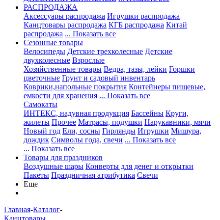
РАСПРОДАЖА
Аксессуары распродажа
Игрушки распродажа
Канцтовары распродажа
КГБ распродажа
Китай
распродажа
... Показать все
Сезонные товары
Велосипеды
Детские трехколесные
Детские
двухколесные
Взрослые
Хозяйственные товары
Ведра, тазы, лейки
Горшки
цветочные
Грунт и садовый инвентарь
Коврики,напольные покрытия
Контейнеры пищевые,
емкости для хранения
... Показать все
Самокаты
ИНТЕКС, надувная продукция
Бассейны
Круги,
жилеты
Прочее
Матрасы, подушки
Нарукавники, мячи
Новый год
Ели, сосны
Гирлянды
Игрушки
Мишура,
дождик
Символы года, свечи
... Показать все
... Показать все
Товары для праздников
Воздушные шары
Конверты для денег и открытки
Пакеты
Праздничная атрибутика
Свечи
Еще
Главная
-
Каталог
-
Канцтовары