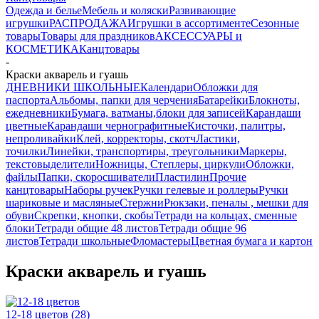
Одежда и белье
Мебель и коляски
Развивающие
игрушки
РАСПРОДАЖА
Игрушки в ассортименте
Сезонные
товары
Товары для праздников
АКСЕССУАРЫ и
КОСМЕТИКА
Канцтовары
-
Краски акварель и гуашь
ДНЕВНИКИ ШКОЛЬНЫЕ
Календари
Обложки для
паспорта
Альбомы, папки для черчения
Батарейки
Блокноты,
ежедневники
Бумага, ватманы,блоки для записей
Карандаши
цветные
Карандаши чернографитные
Кисточки, палитры,
непроливайки
Клей, корректоры, скотч
Ластики,
точилки
Линейки, транспортиры, треугольники
Маркеры,
текстовыделители
Ножницы, Степлеры, циркули
Обложки,
файлы
Папки, скоросшиватели
Пластилин
Прочие
канцтовары
Наборы ручек
Ручки гелевые и роллеры
Ручки
шариковые и масляные
Стержни
Рюкзаки, пеналы , мешки для
обуви
Скрепки, кнопки, скобы
Тетради на кольцах, сменные
блоки
Тетради общие 48 листов
Тетради общие 96
листов
Тетради школьные
Фломастеры
Цветная бумага и картон
Краски акварель и гуашь
12-18 цветов
(28)