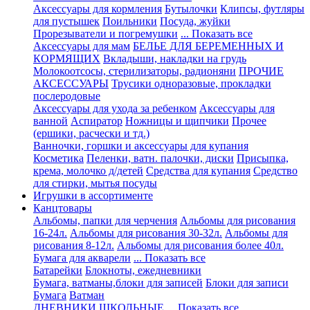
Аксессуары для кормления
Бутылочки
Клипсы, футляры
для пустышек
Поильники
Посуда, жуйки
Прорезыватели и погремушки
... Показать все
Аксессуары для мам
БЕЛЬЕ ДЛЯ БЕРЕМЕННЫХ И
КОРМЯЩИХ
Вкладыши, накладки на грудь
Молокоотсосы, стерилизаторы, радионяни
ПРОЧИЕ
АКСЕССУАРЫ
Трусики одноразовые, прокладки
послеродовые
Аксессуары для ухода за ребенком
Аксессуары для
ванной
Аспиратор
Ножницы и щипчики
Прочее
(ершики, расчески и тд.)
Ванночки, горшки и аксессуары для купания
Косметика
Пеленки, ватн. палочки, диски
Присыпка,
крема, молочко д/детей
Средства для купания
Средство
для стирки, мытья посуды
Игрушки в ассортименте
Канцтовары
Альбомы, папки для черчения
Альбомы для рисования
16-24л.
Альбомы для рисования 30-32л.
Альбомы для
рисования 8-12л.
Альбомы для рисования более 40л.
Бумага для акварели
... Показать все
Батарейки
Блокноты, ежедневники
Бумага, ватманы,блоки для записей
Блоки для записи
Бумага
Ватман
ДНЕВНИКИ ШКОЛЬНЫЕ
... Показать все