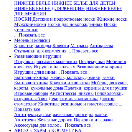
НИЖНЕЕ БЕЛЬЕ
НИЖНЕЕ БЕЛЬЕ ДЛЯ ДЕТЕЙ
НИЖНЕЕ БЕЛЬЕ ДЛЯ ЖЕНЩИН
НИЖНЕЕ БЕЛЬЕ
ДЛЯ МУЖЧИН
НОСКИ
Детские и подростковые носки
Женские носки
Мужские носки
Носки для новорожденных
Носки
утепленные
... Показать все
Мебель и коляски
Кроватки, комоды
Коляски
Матрасы
Автокресла
Стульчики для кормления
... Показать все
Развивающие игрушки
Игрушки для самых маленьких
Погремушки
Мобили в
кроватку
Игрушки на коляску
Развивающие коврики
Игрушки для ванны
... Показать все
Бытовая техника, мебель, коляски, домики, замки
Бытовая техника
Коляски и кроватки
Мебель для кукол,
кареты, кукольные дома
Палатки, корзины для игрушек
Игровые наборы
Антистрессы, лизуны
Головоломки,
игрушки-забавы
Декоративная косметика
Доктор,
стоматолог
Животные резиновые и пластмассовые
...
Показать все
Автотреки,гаражи,железные дороги,парковки
Автотреки
Железные дороги
Парковки и гаражи
Аксессуары для волос
... Показать все
АКСЕССУАРЫ и КОСМЕТИКА