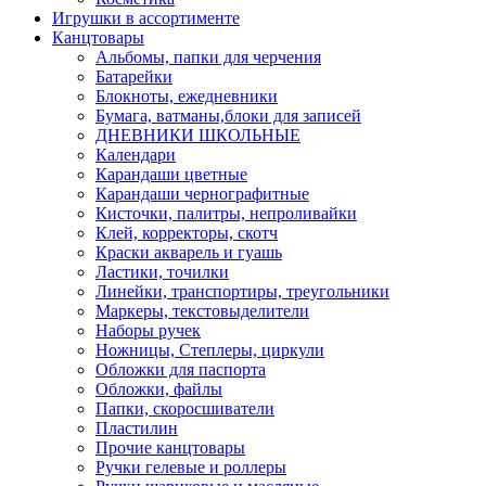
Игрушки в ассортименте
Канцтовары
Альбомы, папки для черчения
Батарейки
Блокноты, ежедневники
Бумага, ватманы,блоки для записей
ДНЕВНИКИ ШКОЛЬНЫЕ
Календари
Карандаши цветные
Карандаши чернографитные
Кисточки, палитры, непроливайки
Клей, корректоры, скотч
Краски акварель и гуашь
Ластики, точилки
Линейки, транспортиры, треугольники
Маркеры, текстовыделители
Наборы ручек
Ножницы, Степлеры, циркули
Обложки для паспорта
Обложки, файлы
Папки, скоросшиватели
Пластилин
Прочие канцтовары
Ручки гелевые и роллеры