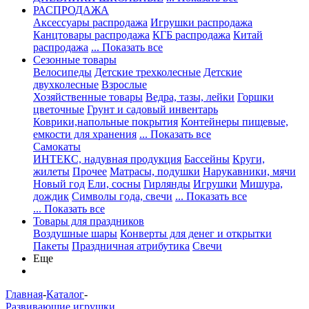
РАСПРОДАЖА
Аксессуары распродажа
Игрушки распродажа
Канцтовары распродажа
КГБ распродажа
Китай
распродажа
... Показать все
Сезонные товары
Велосипеды
Детские трехколесные
Детские
двухколесные
Взрослые
Хозяйственные товары
Ведра, тазы, лейки
Горшки
цветочные
Грунт и садовый инвентарь
Коврики,напольные покрытия
Контейнеры пищевые,
емкости для хранения
... Показать все
Самокаты
ИНТЕКС, надувная продукция
Бассейны
Круги,
жилеты
Прочее
Матрасы, подушки
Нарукавники, мячи
Новый год
Ели, сосны
Гирлянды
Игрушки
Мишура,
дождик
Символы года, свечи
... Показать все
... Показать все
Товары для праздников
Воздушные шары
Конверты для денег и открытки
Пакеты
Праздничная атрибутика
Свечи
Еще
Главная
-
Каталог
-
Развивающие игрушки