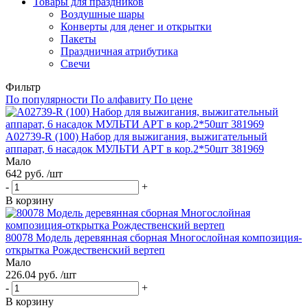
Товары для праздников
Воздушные шары
Конверты для денег и открытки
Пакеты
Праздничная атрибутика
Свечи
Фильтр
По популярности
По алфавиту
По цене
A02739-R (100) Набор для выжигания, выжигательный
аппарат, 6 насадок МУЛЬТИ АРТ в кор.2*50шт 381969
Мало
642 руб. /шт
-
+
В корзину
80078 Модель деревянная сборная Многослойная композиция-
открытка Рождественский вертеп
Мало
226.04 руб. /шт
-
+
В корзину