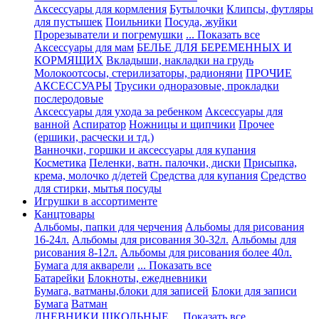
Аксессуары для кормления
Бутылочки
Клипсы, футляры
для пустышек
Поильники
Посуда, жуйки
Прорезыватели и погремушки
... Показать все
Аксессуары для мам
БЕЛЬЕ ДЛЯ БЕРЕМЕННЫХ И
КОРМЯЩИХ
Вкладыши, накладки на грудь
Молокоотсосы, стерилизаторы, радионяни
ПРОЧИЕ
АКСЕССУАРЫ
Трусики одноразовые, прокладки
послеродовые
Аксессуары для ухода за ребенком
Аксессуары для
ванной
Аспиратор
Ножницы и щипчики
Прочее
(ершики, расчески и тд.)
Ванночки, горшки и аксессуары для купания
Косметика
Пеленки, ватн. палочки, диски
Присыпка,
крема, молочко д/детей
Средства для купания
Средство
для стирки, мытья посуды
Игрушки в ассортименте
Канцтовары
Альбомы, папки для черчения
Альбомы для рисования
16-24л.
Альбомы для рисования 30-32л.
Альбомы для
рисования 8-12л.
Альбомы для рисования более 40л.
Бумага для акварели
... Показать все
Батарейки
Блокноты, ежедневники
Бумага, ватманы,блоки для записей
Блоки для записи
Бумага
Ватман
ДНЕВНИКИ ШКОЛЬНЫЕ
... Показать все