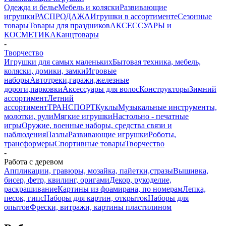
Одежда и белье
Мебель и коляски
Развивающие
игрушки
РАСПРОДАЖА
Игрушки в ассортименте
Сезонные
товары
Товары для праздников
АКСЕССУАРЫ и
КОСМЕТИКА
Канцтовары
-
Творчество
Игрушки для самых маленьких
Бытовая техника, мебель,
коляски, домики, замки
Игровые
наборы
Автотреки,гаражи,железные
дороги,парковки
Аксессуары для волос
Конструкторы
Зимний
ассортимент
Летний
ассортимент
ТРАНСПОРТ
Куклы
Музыкальные инструменты,
молотки, рули
Мягкие игрушки
Настольно - печатные
игры
Оружие, военные наборы, средства связи и
наблюдения
Пазлы
Развивающие игрушки
Роботы,
трансформеры
Спортивные товары
Творчество
-
Работа с деревом
Аппликации, гравюры, мозайка, пайетки,стразы
Вышивка,
бисер, фетр, квилинг, оригами
Декор, рукоделие,
раскрашивание
Картины из фоамирана, по номерам
Лепка,
песок, гипс
Наборы для картин, открыток
Наборы для
опытов
Фрески, витражи, картины пластилином