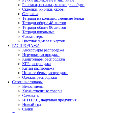
Ручки шариковые и масляные
Рюкзаки, пеналы , мешки для обуви
Скрепки, кнопки, скобы
Стержни
Тетради на кольцах, сменные блоки
Тетради общие 48 листов
Тетради общие 96 листов
Тетради школьные
Фломастеры
Цветная бумага и картон
РАСПРОДАЖА
Аксессуары распродажа
Игрушки распродажа
Канцтовары распродажа
КГБ распродажа
Китай распродажа
Нижнее белье распродажа
Одежда распродажа
Сезонные товары
Велосипеды
Хозяйственные товары
Самокаты
ИНТЕКС, надувная продукция
Новый год
Санки