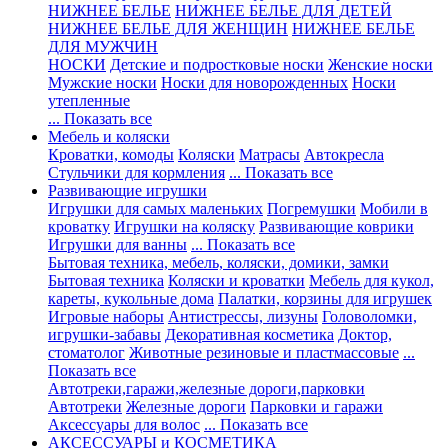
НИЖНЕЕ БЕЛЬЕ
НИЖНЕЕ БЕЛЬЕ ДЛЯ ДЕТЕЙ
НИЖНЕЕ БЕЛЬЕ ДЛЯ ЖЕНЩИН
НИЖНЕЕ БЕЛЬЕ
ДЛЯ МУЖЧИН
НОСКИ
Детские и подростковые носки
Женские носки
Мужские носки
Носки для новорожденных
Носки
утепленные
... Показать все
Мебель и коляски
Кроватки, комоды
Коляски
Матрасы
Автокресла
Стульчики для кормления
... Показать все
Развивающие игрушки
Игрушки для самых маленьких
Погремушки
Мобили в
кроватку
Игрушки на коляску
Развивающие коврики
Игрушки для ванны
... Показать все
Бытовая техника, мебель, коляски, домики, замки
Бытовая техника
Коляски и кроватки
Мебель для кукол,
кареты, кукольные дома
Палатки, корзины для игрушек
Игровые наборы
Антистрессы, лизуны
Головоломки,
игрушки-забавы
Декоративная косметика
Доктор,
стоматолог
Животные резиновые и пластмассовые
...
Показать все
Автотреки,гаражи,железные дороги,парковки
Автотреки
Железные дороги
Парковки и гаражи
Аксессуары для волос
... Показать все
АКСЕССУАРЫ и КОСМЕТИКА