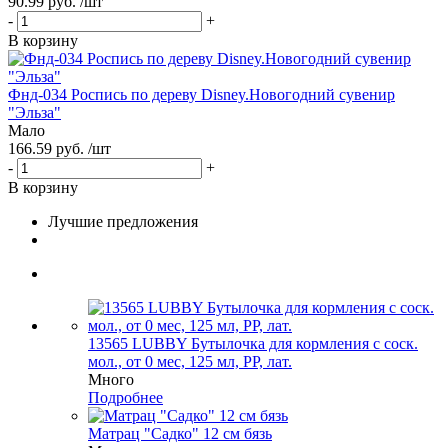
90.99 руб. /шт
-
+
В корзину
Фнд-034 Роспись по дереву Disney.Новогодний сувенир
"Эльза"
Мало
166.59 руб. /шт
-
+
В корзину
Лучшие предложения
13565 LUBBY Бутылочка для кормления с соск.
мол., от 0 мес, 125 мл, PP, лат.
Много
Подробнее
Матрац "Садко" 12 см бязь