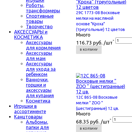
Роботы,
трансформеры
29С 1773-08 Восковые
Спортивные
мелки на масляной
товары
основе "Кроха"
Творчество
(треугольные) 12 цветов
АКСЕССУАРЫ и
Много
КОСМЕТИКА
-
Аксессуары
116.73 руб. /шт
для кормления
В КОРЗИНУ
Аксессуары
для мам
Аксессуары
для ухода за
ребенком
Ванночки,
горшки и
аксессуары
для купания
12С 865-08 Восковые
Косметика
мелки " ZOO "
Игрушки в
(шестигранные) 12 цв.
ассортименте
Много
Канцтовары
-
68.35 руб. /шт
Альбомы,
папки для
В КОРЗИНУ