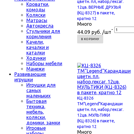
цветн. пл, набор,гексаг.
Кроватки,
12цв. ВЕРНЫЕ ДРУЗЬЯ
комоды
(КЦ-8327) в пакете,
Коляски
кратно 12
Матрасы
Много
Автокресла
-
Стульчики для
44.09 руб. /шт
кормления
В КОРЗИНУ
Качели,
качалки и
каталки
Ходунки
Наборы мебели
Манежи
Развивающие
игрушки
Игрушки для
самых
маленьких
КЦ-8326
Бытовая
TM"Legend"Карандаши
техника,
цветн. пл, набор,гексаг.
мебель,
12цв. МУЛЬТИКИ
коляски,
(КЦ-8326) в пакете,
домики, замки
кратно 12
Игровые
Много
наборы