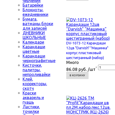
черчения
Батарейки
Блокноты,
ежедневники
Бумага,
ватманы,блоки
для записей
ДНЕВНИКИ
ШКОЛЬНЫЕ
Календари
DV-1073-12 Карандаши
Карандаши
12цв "Darvish" "Машинка"
цветные
корпус пластиковый
Карандаши
шестигранный (набор)
чернографитные
Много
Кисточки,
-
86.08 руб. /шт
палитры,
непроливайки
В КОРЗИНУ
Клей,
корректоры,
скотч
Краски
акварель и
гуашь
Ластики,
точилки