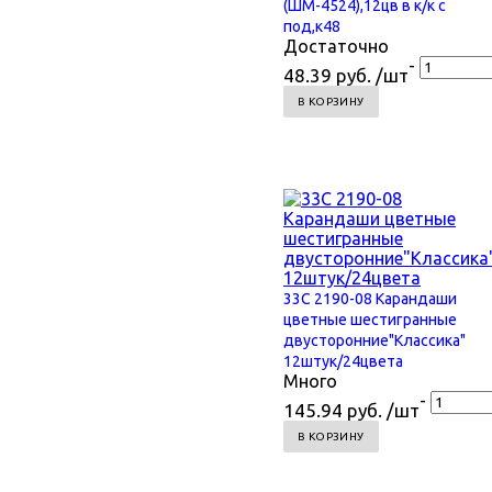
(ШМ-4524),12цв в к/к с
под,к48
Достаточно
-
48.39 руб. /шт
В КОРЗИНУ
33С 2190-08 Карандаши
цветные шестигранные
двусторонние"Классика"
12штук/24цвета
Много
-
145.94 руб. /шт
В КОРЗИНУ