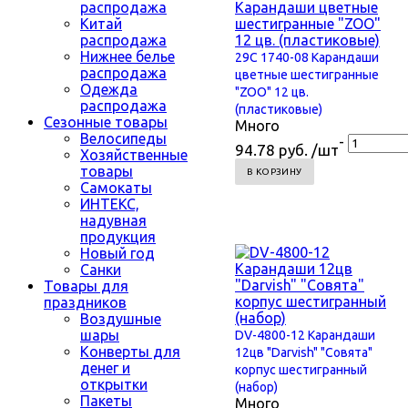
распродажа
Китай
распродажа
Нижнее белье
29С 1740-08 Карандаши
распродажа
цветные шестигранные
Одежда
"ZOO" 12 цв.
распродажа
(пластиковые)
Сезонные товары
Много
Велосипеды
-
94.78 руб. /шт
Хозяйственные
товары
В КОРЗИНУ
Самокаты
ИНТЕКС,
надувная
продукция
Новый год
Санки
Товары для
праздников
Воздушные
шары
DV-4800-12 Карандаши
Конверты для
12цв "Darvish" "Совята"
денег и
корпус шестигранный
открытки
(набор)
Пакеты
Много