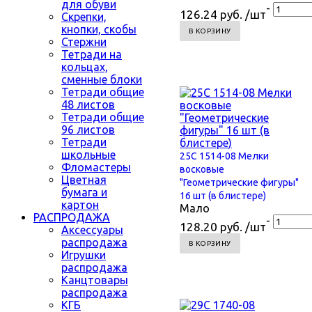
для обуви
-
126.24 руб. /шт
Скрепки,
кнопки, скобы
В КОРЗИНУ
Стержни
Тетради на
кольцах,
сменные блоки
Тетради общие
48 листов
Тетради общие
96 листов
Тетради
школьные
25С 1514-08 Мелки
Фломастеры
восковые
Цветная
"Геометрические фигуры"
бумага и
16 шт (в блистере)
картон
Мало
РАСПРОДАЖА
-
128.20 руб. /шт
Аксессуары
распродажа
В КОРЗИНУ
Игрушки
распродажа
Канцтовары
распродажа
КГБ