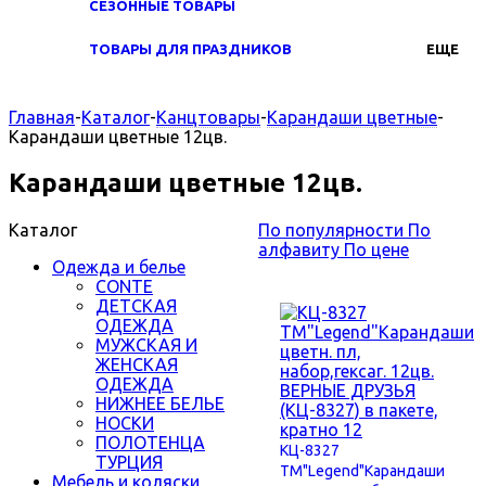
СЕЗОННЫЕ ТОВАРЫ
ТОВАРЫ ДЛЯ ПРАЗДНИКОВ
ЕЩЕ
Главная
-
Каталог
-
Канцтовары
-
Карандаши цветные
-
Карандаши цветные 12цв.
Карандаши цветные 12цв.
Каталог
По популярности
По
алфавиту
По цене
Одежда и белье
CONTE
ДЕТСКАЯ
ОДЕЖДА
МУЖСКАЯ И
ЖЕНСКАЯ
ОДЕЖДА
НИЖНЕЕ БЕЛЬЕ
НОСКИ
ПОЛОТЕНЦА
КЦ-8327
ТУРЦИЯ
TM"Legend"Карандаши
Мебель и коляски