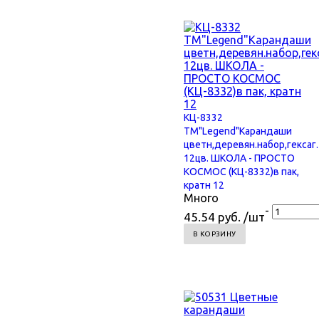
КЦ-8332
TM"Legend"Карандаши
цветн,деревян.набор,гексаг.
12цв. ШКОЛА - ПРОСТО
КОСМОС (КЦ-8332)в пак,
кратн 12
Много
-
45.54 руб. /шт
В КОРЗИНУ