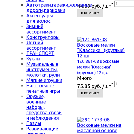
-
Автотреки,гаражи,железные
44.09 руб. /шт
дороги,парковки
В КОРЗИНУ
Аксессуары
для волос
Зимний
ассортимент
Конструкторы
Летний
ассортимент
ТРАНСПОРТ
Куклы
12С 861-08 Восковые
Музыкальные
мелки "Классика"
инструменты,
(круглые) 12 цв.
молотки, рули
Много
Мягкие игрушки
-
Настольно -
75.85 руб. /шт
печатные игры
В КОРЗИНУ
Оружие,
военные
наборы,
средства связи
и наблюдения
Пазлы
Развивающие
игрушки