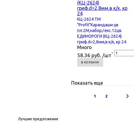
КЦ-2624 TM
"Profit"Карандаши цв
пл.2М,набор,гекс.12цв.
ЕДИНОРОГИ (КЦ-2624)
гриф.d=2,8мм,в к/к, кр 24
Много
-
58.36 руб. /шт
В КОРЗИНУ
Показать еще
1
2
Лучшие предложения