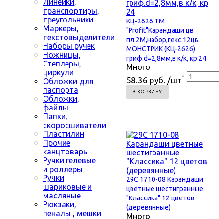
Линейки,
транспортиры,
треугольники
КЦ-2626 TM
Маркеры,
"Profit"Карандаши цв
текстовыделители
пл.2М,набор,гекс.12цв.
Наборы ручек
МОНСТРИК (КЦ-2626)
Ножницы,
гриф.d=2,8мм,в к/к, кр 24
Степлеры,
Много
циркули
-
58.36 руб. /шт
Обложки для
паспорта
В КОРЗИНУ
Обложки,
файлы
Папки,
скоросшиватели
Пластилин
Прочие
канцтовары
Ручки гелевые
и роллеры
Ручки
29С 1710-08 Карандаши
шариковые и
цветные шестигранные
масляные
"Классика" 12 цветов
Рюкзаки,
(деревянные)
пеналы , мешки
Много