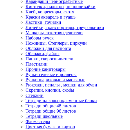
Карандаши чернографитные
Кисточки, палитры, непроливайки
Клей, корректоры, скотч
Краски акварель и гуашь
Ластики, точилки
Линейки, транспортиры, треугольники
Маркеры, текстовыделители
Наборы ручек
Ножницы, Степлеры, циркули
Обложки для паспорта
Обложки, файлы
Папки, скоросшиватели
Пластилин
Прочие канцтовары
Ручки гелевые и роллеры
Ручки шариковые и масляные
Рюкзаки, пеналы , мешки для обуви
Скрепки, кнопки, скобы
Стержни
Тетради на кольцах, сменные блоки
Тетради общие 48 листов
Тетради общие 96 листов
Тетради школьные
Фломастеры
Цветная бумага и картон