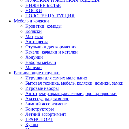
МУЖСКАЯ И ЖЕНСКАЯ ОДЕЖДА
НИЖНЕЕ БЕЛЬЕ
НОСКИ
ПОЛОТЕНЦА ТУРЦИЯ
Мебель и коляски
Кроватки, комоды
Коляски
Матрасы
Автокресла
Стульчики для кормления
Качели, качалки и каталки
Ходунки
Наборы мебели
Манежи
Развивающие игрушки
Игрушки для самых маленьких
Бытовая техника, мебель, коляски, домики, замки
Игровые наборы
Автотреки,гаражи,железные дороги,парковки
Аксессуары для волос
Зимний ассортимент
Конструкторы
Летний ассортимент
ТРАНСПОРТ
Куклы