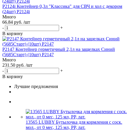
P2124i Контейнер 0,3л "Классика" для СВЧ и хол с декором
(24шт) Р2124i
Много
66.84 руб. /шт
-
+
В корзину
P2147 Контейнер герметичный 2,1л на защелках Синий
(5685Старт) (10шт) Р2147
Много
231.50 руб. /шт
-
+
В корзину
Лучшие предложения
13565 LUBBY Бутылочка для кормления с соск.
мол., от 0 мес, 125 мл, PP, лат.