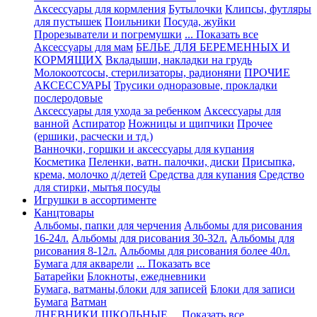
Аксессуары для кормления
Бутылочки
Клипсы, футляры
для пустышек
Поильники
Посуда, жуйки
Прорезыватели и погремушки
... Показать все
Аксессуары для мам
БЕЛЬЕ ДЛЯ БЕРЕМЕННЫХ И
КОРМЯЩИХ
Вкладыши, накладки на грудь
Молокоотсосы, стерилизаторы, радионяни
ПРОЧИЕ
АКСЕССУАРЫ
Трусики одноразовые, прокладки
послеродовые
Аксессуары для ухода за ребенком
Аксессуары для
ванной
Аспиратор
Ножницы и щипчики
Прочее
(ершики, расчески и тд.)
Ванночки, горшки и аксессуары для купания
Косметика
Пеленки, ватн. палочки, диски
Присыпка,
крема, молочко д/детей
Средства для купания
Средство
для стирки, мытья посуды
Игрушки в ассортименте
Канцтовары
Альбомы, папки для черчения
Альбомы для рисования
16-24л.
Альбомы для рисования 30-32л.
Альбомы для
рисования 8-12л.
Альбомы для рисования более 40л.
Бумага для акварели
... Показать все
Батарейки
Блокноты, ежедневники
Бумага, ватманы,блоки для записей
Блоки для записи
Бумага
Ватман
ДНЕВНИКИ ШКОЛЬНЫЕ
... Показать все