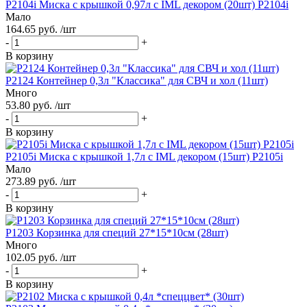
P2104i Миска с крышкой 0,97л с IML декором (20шт) Р2104i
Мало
164.65 руб. /шт
-
+
В корзину
P2124 Контейнер 0,3л "Классика" для СВЧ и хол (11шт)
Много
53.80 руб. /шт
-
+
В корзину
P2105i Миска с крышкой 1,7л с IML декором (15шт) Р2105i
Мало
273.89 руб. /шт
-
+
В корзину
P1203 Корзинка для специй 27*15*10см (28шт)
Много
102.05 руб. /шт
-
+
В корзину