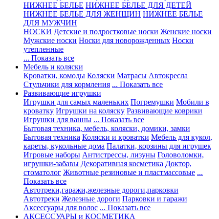
НИЖНЕЕ БЕЛЬЕ
НИЖНЕЕ БЕЛЬЕ ДЛЯ ДЕТЕЙ
НИЖНЕЕ БЕЛЬЕ ДЛЯ ЖЕНЩИН
НИЖНЕЕ БЕЛЬЕ
ДЛЯ МУЖЧИН
НОСКИ
Детские и подростковые носки
Женские носки
Мужские носки
Носки для новорожденных
Носки
утепленные
... Показать все
Мебель и коляски
Кроватки, комоды
Коляски
Матрасы
Автокресла
Стульчики для кормления
... Показать все
Развивающие игрушки
Игрушки для самых маленьких
Погремушки
Мобили в
кроватку
Игрушки на коляску
Развивающие коврики
Игрушки для ванны
... Показать все
Бытовая техника, мебель, коляски, домики, замки
Бытовая техника
Коляски и кроватки
Мебель для кукол,
кареты, кукольные дома
Палатки, корзины для игрушек
Игровые наборы
Антистрессы, лизуны
Головоломки,
игрушки-забавы
Декоративная косметика
Доктор,
стоматолог
Животные резиновые и пластмассовые
...
Показать все
Автотреки,гаражи,железные дороги,парковки
Автотреки
Железные дороги
Парковки и гаражи
Аксессуары для волос
... Показать все
АКСЕССУАРЫ и КОСМЕТИКА