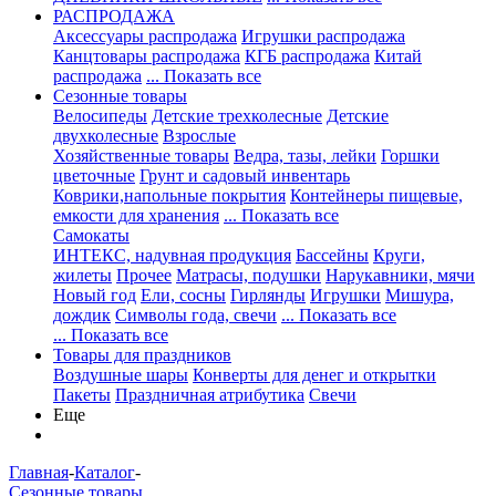
РАСПРОДАЖА
Аксессуары распродажа
Игрушки распродажа
Канцтовары распродажа
КГБ распродажа
Китай
распродажа
... Показать все
Сезонные товары
Велосипеды
Детские трехколесные
Детские
двухколесные
Взрослые
Хозяйственные товары
Ведра, тазы, лейки
Горшки
цветочные
Грунт и садовый инвентарь
Коврики,напольные покрытия
Контейнеры пищевые,
емкости для хранения
... Показать все
Самокаты
ИНТЕКС, надувная продукция
Бассейны
Круги,
жилеты
Прочее
Матрасы, подушки
Нарукавники, мячи
Новый год
Ели, сосны
Гирлянды
Игрушки
Мишура,
дождик
Символы года, свечи
... Показать все
... Показать все
Товары для праздников
Воздушные шары
Конверты для денег и открытки
Пакеты
Праздничная атрибутика
Свечи
Еще
Главная
-
Каталог
-
Сезонные товары