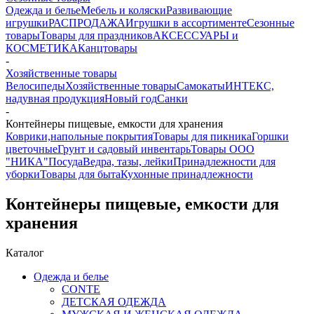
Одежда и белье
Мебель и коляски
Развивающие
игрушки
РАСПРОДАЖА
Игрушки в ассортименте
Сезонные
товары
Товары для праздников
АКСЕССУАРЫ и
КОСМЕТИКА
Канцтовары
-
Хозяйственные товары
Велосипеды
Хозяйственные товары
Самокаты
ИНТЕКС,
надувная продукция
Новый год
Санки
-
Контейнеры пищевые, емкости для хранения
Коврики,напольные покрытия
Товары для пикника
Горшки
цветочные
Грунт и садовый инвентарь
Товары ООО
"НИКА"
Посуда
Ведра, тазы, лейки
Принадлежности для
уборки
Товары для быта
Кухонные принадлежности
Контейнеры пищевые, емкости для
хранения
Каталог
Одежда и белье
CONTE
ДЕТСКАЯ ОДЕЖДА