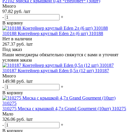
P2102 Миска с крышкой 0,4л *спеццвет* (30шт)
Много
97.82 руб. /шт
-
+
В корзину
310188 Контейнер круглый Eden 2л (6 шт) 310188
Нет в наличии
267.37 руб. /шт
Под заказ
Наши менеджеры обязательно свяжутся с вами и уточнят
условия заказа
310187 Контейнер круглый Eden 0,5л (12 шт) 310187
Много
149.98 руб. /шт
-
+
В корзину
310275 Миска с крышкой 4,7л Grand Gourment (10шт) 310275
Мало
326.06 руб. /шт
-
+
В корзину