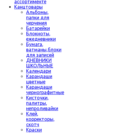
ассортименте
Канцтовары
Альбомы,
папки для
черчения
Батарейки
Блокноты,
ежедневники
Бумага,
ватманы,блоки
для записей
ДНЕВНИКИ
ШКОЛЬНЫЕ
Календари
Карандаши
цветные
Карандаши
чернографитные
Кисточки,
палитры,
непроливайки
Клей,
корректоры,
скотч
Краски