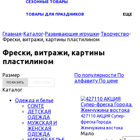
СЕЗОННЫЕ ТОВАРЫ
ТОВАРЫ ДЛЯ ПРАЗДНИКОВ
ЕЩЕ
Главная
-
Каталог
-
Развивающие игрушки
-
Творчество
-
Фрески, витражи, картины пластилином
Фрески, витражи, картины
пластилином
Размер
По популярности
По
алфавиту
По цене
Каталог
Одежда и белье
CONTE
ДЕТСКАЯ
427110 АКЦИЯ Супер-
ОДЕЖДА
фреска Города.
МУЖСКАЯ И
Жемчужина востока
ЖЕНСКАЯ
Мало
ОДЕЖДА
-
НИЖНЕЕ БЕЛЬЕ