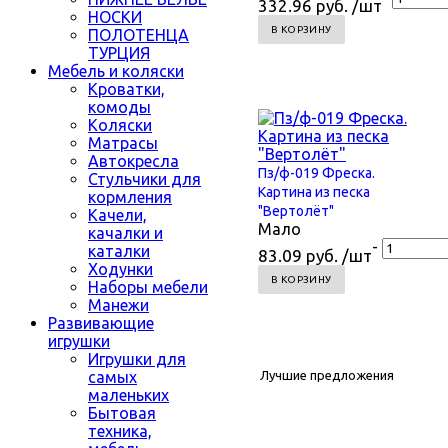
332.96 руб. /шт
НОСКИ
В КОРЗИНУ
ПОЛОТЕНЦА
ТУРЦИЯ
Мебель и коляски
Кроватки,
комоды
Коляски
Матрасы
Автокресла
Пз/ф-019 Фреска.
Стульчики для
Картина из песка
кормления
"Вертолёт"
Качели,
Мало
качалки и
-
каталки
83.09 руб. /шт
Ходунки
В КОРЗИНУ
Наборы мебели
Манежи
Развивающие
игрушки
Игрушки для
самых
Лучшие предложения
маленьких
Бытовая
техника,