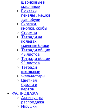
шариковые и
масляные
Рюкзаки,
пеналы , мешки
для обуви
Скрепки,
кнопки, скобы
Стержни
Тетради на
кольцах,
сменные блоки
Тетради общие
48 листов
Тетради общие
96 листов
Тетради
школьные
Фломастеры
Цветная
бумага и
картон
РАСПРОДАЖА
Аксессуары
распродажа
Игрушки