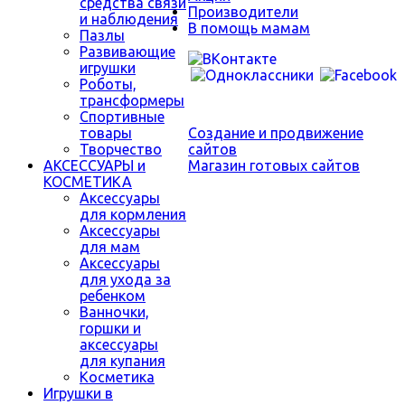
средства связи
Производители
и наблюдения
В помощь мамам
Пазлы
Развивающие
игрушки
Роботы,
трансформеры
Спортивные
товары
Создание и продвижение
Творчество
сайтов
АКСЕССУАРЫ и
Магазин готовых сайтов
КОСМЕТИКА
Аксессуары
для кормления
Аксессуары
для мам
Аксессуары
для ухода за
ребенком
Ванночки,
горшки и
аксессуары
для купания
Косметика
Игрушки в