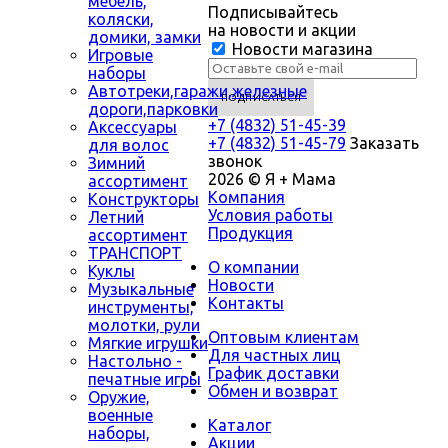
мебель,
Подписывайтесь
коляски,
на новости и акции
домики, замки
Новости магазина
Игровые
наборы
Автотреки,гаражи,железные
дороги,парковки
+7 (4832) 51-45-39
Аксессуары
+7 (4832) 51-45-79
Заказать
для волос
звонок
Зимний
2026 © Я + Мама
ассортимент
Компания
Конструкторы
Условия работы
Летний
Продукция
ассортимент
ТРАНСПОРТ
О компании
Куклы
Новости
Музыкальные
Контакты
инструменты,
молотки, рули
Оптовым клиентам
Мягкие игрушки
Для частных лиц
Настольно -
График доставки
печатные игры
Обмен и возврат
Оружие,
военные
Каталог
наборы,
Акции