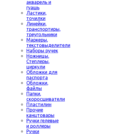
акварель и
гуашь
Ластики,
точилки
Линейки,
транспортиры,
треугольники
Маркеры,
текстовыделители
Наборы ручек
Ножницы,
Степлеры,
циркули
Обложки для
паспорта
Обложки,
файлы
Папки,
скоросшиватели
Пластилин
Прочие
канцтовары
Ручки гелевые
и роллеры
Ручки