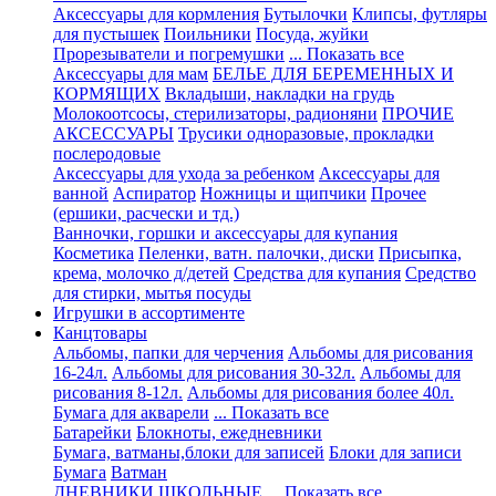
Аксессуары для кормления
Бутылочки
Клипсы, футляры
для пустышек
Поильники
Посуда, жуйки
Прорезыватели и погремушки
... Показать все
Аксессуары для мам
БЕЛЬЕ ДЛЯ БЕРЕМЕННЫХ И
КОРМЯЩИХ
Вкладыши, накладки на грудь
Молокоотсосы, стерилизаторы, радионяни
ПРОЧИЕ
АКСЕССУАРЫ
Трусики одноразовые, прокладки
послеродовые
Аксессуары для ухода за ребенком
Аксессуары для
ванной
Аспиратор
Ножницы и щипчики
Прочее
(ершики, расчески и тд.)
Ванночки, горшки и аксессуары для купания
Косметика
Пеленки, ватн. палочки, диски
Присыпка,
крема, молочко д/детей
Средства для купания
Средство
для стирки, мытья посуды
Игрушки в ассортименте
Канцтовары
Альбомы, папки для черчения
Альбомы для рисования
16-24л.
Альбомы для рисования 30-32л.
Альбомы для
рисования 8-12л.
Альбомы для рисования более 40л.
Бумага для акварели
... Показать все
Батарейки
Блокноты, ежедневники
Бумага, ватманы,блоки для записей
Блоки для записи
Бумага
Ватман
ДНЕВНИКИ ШКОЛЬНЫЕ
... Показать все