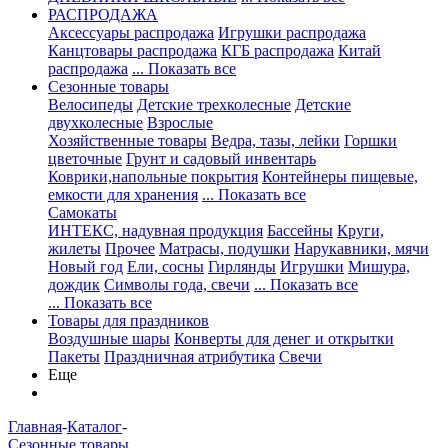
РАСПРОДАЖА
Аксессуары распродажа
Игрушки распродажа
Канцтовары распродажа
КГБ распродажа
Китай
распродажа
... Показать все
Сезонные товары
Велосипеды
Детские трехколесные
Детские
двухколесные
Взрослые
Хозяйственные товары
Ведра, тазы, лейки
Горшки
цветочные
Грунт и садовый инвентарь
Коврики,напольные покрытия
Контейнеры пищевые,
емкости для хранения
... Показать все
Самокаты
ИНТЕКС, надувная продукция
Бассейны
Круги,
жилеты
Прочее
Матрасы, подушки
Нарукавники, мячи
Новый год
Ели, сосны
Гирлянды
Игрушки
Мишура,
дождик
Символы года, свечи
... Показать все
... Показать все
Товары для праздников
Воздушные шары
Конверты для денег и открытки
Пакеты
Праздничная атрибутика
Свечи
Еще
Главная
-
Каталог
-
Сезонные товары