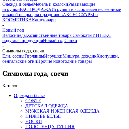
Одежда и белье
Мебель и коляски
Развивающие
игрушки
РАСПРОДАЖА
Игрушки в ассортименте
Сезонные
товары
Товары для праздников
АКСЕССУАРЫ и
КОСМЕТИКА
Канцтовары
-
Новый год
Велосипеды
Хозяйственные товары
Самокаты
ИНТЕКС,
надувная продукция
Новый год
Санки
-
Символы года, свечи
Ели, сосны
Гирлянды
Игрушки
Мишура, дождик
Хлопушки,
бенгальские огни
Прочие новогодние товары
Символы года, свечи
Каталог
Одежда и белье
CONTE
ДЕТСКАЯ ОДЕЖДА
МУЖСКАЯ И ЖЕНСКАЯ ОДЕЖДА
НИЖНЕЕ БЕЛЬЕ
НОСКИ
ПОЛОТЕНЦА ТУРЦИЯ