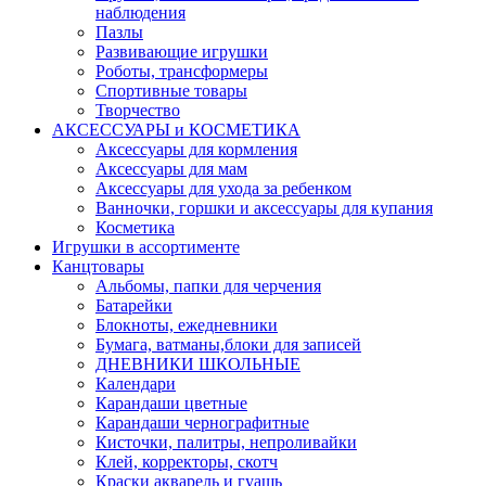
наблюдения
Пазлы
Развивающие игрушки
Роботы, трансформеры
Спортивные товары
Творчество
АКСЕССУАРЫ и КОСМЕТИКА
Аксессуары для кормления
Аксессуары для мам
Аксессуары для ухода за ребенком
Ванночки, горшки и аксессуары для купания
Косметика
Игрушки в ассортименте
Канцтовары
Альбомы, папки для черчения
Батарейки
Блокноты, ежедневники
Бумага, ватманы,блоки для записей
ДНЕВНИКИ ШКОЛЬНЫЕ
Календари
Карандаши цветные
Карандаши чернографитные
Кисточки, палитры, непроливайки
Клей, корректоры, скотч
Краски акварель и гуашь