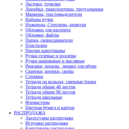
Ластики, точилки
Линейки, транспортиры, треугольники
Маркеры, текстовыделители
Наборы ручек
Ножницы, Степлеры, циркули
Обложки для паспорта
Обложки, файлы
Папки, скоросшиватели
Пластилин
Прочие канцтовары
Ручки гелевые и роллеры
Ручки шариковые и масляные
Рюкзаки, пеналы , мешки для обуви
Скрепки, кнопки, скобы
Стержни
Тетради на кольцах, сменные блоки
Тетради общие 48 листов
Тетради общие 96 листов
Тетради школьные
Фломастеры
Цветная бумага и картон
РАСПРОДАЖА
Аксессуары распродажа
Игрушки распродажа
Канцтовары распродажа