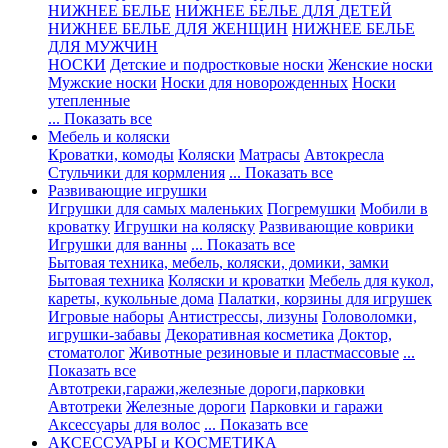
НИЖНЕЕ БЕЛЬЕ
НИЖНЕЕ БЕЛЬЕ ДЛЯ ДЕТЕЙ
НИЖНЕЕ БЕЛЬЕ ДЛЯ ЖЕНЩИН
НИЖНЕЕ БЕЛЬЕ
ДЛЯ МУЖЧИН
НОСКИ
Детские и подростковые носки
Женские носки
Мужские носки
Носки для новорожденных
Носки
утепленные
... Показать все
Мебель и коляски
Кроватки, комоды
Коляски
Матрасы
Автокресла
Стульчики для кормления
... Показать все
Развивающие игрушки
Игрушки для самых маленьких
Погремушки
Мобили в
кроватку
Игрушки на коляску
Развивающие коврики
Игрушки для ванны
... Показать все
Бытовая техника, мебель, коляски, домики, замки
Бытовая техника
Коляски и кроватки
Мебель для кукол,
кареты, кукольные дома
Палатки, корзины для игрушек
Игровые наборы
Антистрессы, лизуны
Головоломки,
игрушки-забавы
Декоративная косметика
Доктор,
стоматолог
Животные резиновые и пластмассовые
...
Показать все
Автотреки,гаражи,железные дороги,парковки
Автотреки
Железные дороги
Парковки и гаражи
Аксессуары для волос
... Показать все
АКСЕССУАРЫ и КОСМЕТИКА