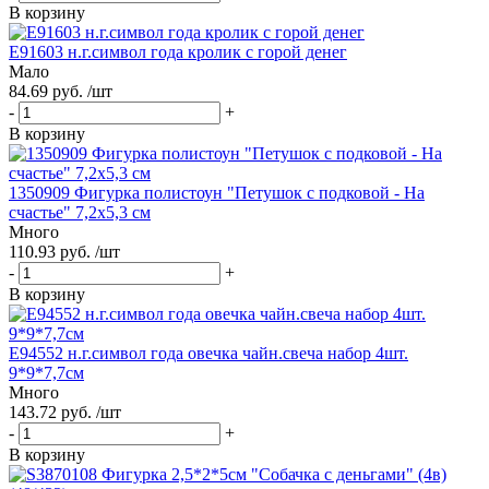
В корзину
Е91603 н.г.символ года кролик с горой денег
Мало
84.69 руб. /шт
-
+
В корзину
1350909 Фигурка полистоун "Петушок с подковой - На
счастье" 7,2х5,3 см
Много
110.93 руб. /шт
-
+
В корзину
Е94552 н.г.символ года овечка чайн.свеча набор 4шт.
9*9*7,7см
Много
143.72 руб. /шт
-
+
В корзину