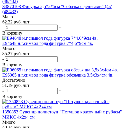
S3870108 Фигурка 2,5*2*5см "Собачка с деньгами" (4в)
(48/432)
Мало
62.22 руб. /шт
-
+
В корзину
Е94648 н.г.символ года фигурка 7*4,6*9см 4в.
Много
85.27 руб. /шт
-
+
В корзину
Е96065 н.г.символ года фигурка обезьянка 3,5х3х4см 4в.
Достаточно
51.19 руб. /шт
-
+
В корзину
1350853 Сувенир полистоун "Петушок красочный с рублем"
МИКС 4х2х4 см
Много
40.24 руб. /шт