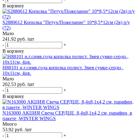
В корзину
S2880612 Копилка "Петух/Пожелание" 10*8,5*12см (2в) п/у
(72)
Мало
241.92 руб. /шт
-
+
В корзину
Н88101 н.г.симв.года копилка полист. Змея сумке-сердц.,
10х11см, 4цв.
Мало
202.53 руб. /шт
-
+
В корзину
N163000 АКЦИЯ Свеча СЕРДЦЕ, 8,4х8,1х4,2 см, парафин, в
пакете ,WINTER WINGS
Много
53.92 руб. /шт
-
+