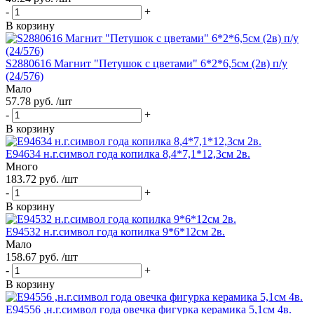
-
+
В корзину
S2880616 Магнит "Петушок с цветами" 6*2*6,5см (2в) п/у
(24/576)
Мало
57.78 руб. /шт
-
+
В корзину
Е94634 н.г.символ года копилка 8,4*7,1*12,3см 2в.
Много
183.72 руб. /шт
-
+
В корзину
Е94532 н.г.символ года копилка 9*6*12см 2в.
Мало
158.67 руб. /шт
-
+
В корзину
Е94556 ,н.г.символ года овечка фигурка керамика 5,1см 4в.