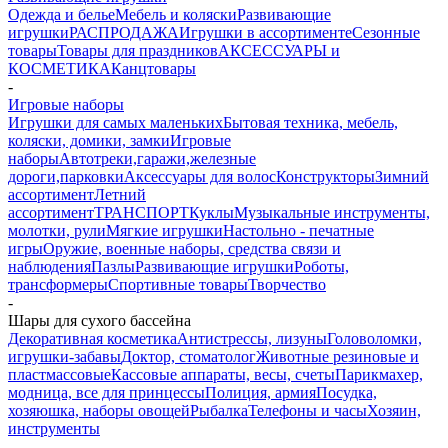
Одежда и белье
Мебель и коляски
Развивающие
игрушки
РАСПРОДАЖА
Игрушки в ассортименте
Сезонные
товары
Товары для праздников
АКСЕССУАРЫ и
КОСМЕТИКА
Канцтовары
-
Игровые наборы
Игрушки для самых маленьких
Бытовая техника, мебель,
коляски, домики, замки
Игровые
наборы
Автотреки,гаражи,железные
дороги,парковки
Аксессуары для волос
Конструкторы
Зимний
ассортимент
Летний
ассортимент
ТРАНСПОРТ
Куклы
Музыкальные инструменты,
молотки, рули
Мягкие игрушки
Настольно - печатные
игры
Оружие, военные наборы, средства связи и
наблюдения
Пазлы
Развивающие игрушки
Роботы,
трансформеры
Спортивные товары
Творчество
-
Шары для сухого бассейна
Декоративная косметика
Антистрессы, лизуны
Головоломки,
игрушки-забавы
Доктор, стоматолог
Животные резиновые и
пластмассовые
Кассовые аппараты, весы, счеты
Парикмахер,
модница, все для принцессы
Полиция, армия
Посудка,
хозяюшка, наборы овощей
Рыбалка
Телефоны и часы
Хозяин,
инструменты