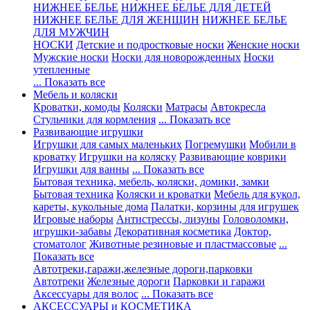
НИЖНЕЕ БЕЛЬЕ
НИЖНЕЕ БЕЛЬЕ ДЛЯ ДЕТЕЙ
НИЖНЕЕ БЕЛЬЕ ДЛЯ ЖЕНЩИН
НИЖНЕЕ БЕЛЬЕ
ДЛЯ МУЖЧИН
НОСКИ
Детские и подростковые носки
Женские носки
Мужские носки
Носки для новорожденных
Носки
утепленные
... Показать все
Мебель и коляски
Кроватки, комоды
Коляски
Матрасы
Автокресла
Стульчики для кормления
... Показать все
Развивающие игрушки
Игрушки для самых маленьких
Погремушки
Мобили в
кроватку
Игрушки на коляску
Развивающие коврики
Игрушки для ванны
... Показать все
Бытовая техника, мебель, коляски, домики, замки
Бытовая техника
Коляски и кроватки
Мебель для кукол,
кареты, кукольные дома
Палатки, корзины для игрушек
Игровые наборы
Антистрессы, лизуны
Головоломки,
игрушки-забавы
Декоративная косметика
Доктор,
стоматолог
Животные резиновые и пластмассовые
...
Показать все
Автотреки,гаражи,железные дороги,парковки
Автотреки
Железные дороги
Парковки и гаражи
Аксессуары для волос
... Показать все
АКСЕССУАРЫ и КОСМЕТИКА