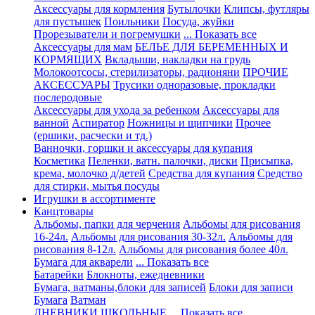
Аксессуары для кормления
Бутылочки
Клипсы, футляры
для пустышек
Поильники
Посуда, жуйки
Прорезыватели и погремушки
... Показать все
Аксессуары для мам
БЕЛЬЕ ДЛЯ БЕРЕМЕННЫХ И
КОРМЯЩИХ
Вкладыши, накладки на грудь
Молокоотсосы, стерилизаторы, радионяни
ПРОЧИЕ
АКСЕССУАРЫ
Трусики одноразовые, прокладки
послеродовые
Аксессуары для ухода за ребенком
Аксессуары для
ванной
Аспиратор
Ножницы и щипчики
Прочее
(ершики, расчески и тд.)
Ванночки, горшки и аксессуары для купания
Косметика
Пеленки, ватн. палочки, диски
Присыпка,
крема, молочко д/детей
Средства для купания
Средство
для стирки, мытья посуды
Игрушки в ассортименте
Канцтовары
Альбомы, папки для черчения
Альбомы для рисования
16-24л.
Альбомы для рисования 30-32л.
Альбомы для
рисования 8-12л.
Альбомы для рисования более 40л.
Бумага для акварели
... Показать все
Батарейки
Блокноты, ежедневники
Бумага, ватманы,блоки для записей
Блоки для записи
Бумага
Ватман
ДНЕВНИКИ ШКОЛЬНЫЕ
... Показать все