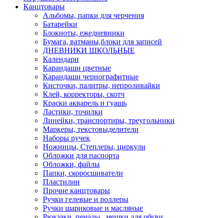
Канцтовары
Альбомы, папки для черчения
Батарейки
Блокноты, ежедневники
Бумага, ватманы,блоки для записей
ДНЕВНИКИ ШКОЛЬНЫЕ
Календари
Карандаши цветные
Карандаши чернографитные
Кисточки, палитры, непроливайки
Клей, корректоры, скотч
Краски акварель и гуашь
Ластики, точилки
Линейки, транспортиры, треугольники
Маркеры, текстовыделители
Наборы ручек
Ножницы, Степлеры, циркули
Обложки для паспорта
Обложки, файлы
Папки, скоросшиватели
Пластилин
Прочие канцтовары
Ручки гелевые и роллеры
Ручки шариковые и масляные
Рюкзаки, пеналы , мешки для обуви