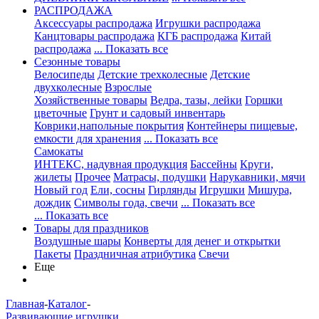
РАСПРОДАЖА
Аксессуары распродажа
Игрушки распродажа
Канцтовары распродажа
КГБ распродажа
Китай
распродажа
... Показать все
Сезонные товары
Велосипеды
Детские трехколесные
Детские
двухколесные
Взрослые
Хозяйственные товары
Ведра, тазы, лейки
Горшки
цветочные
Грунт и садовый инвентарь
Коврики,напольные покрытия
Контейнеры пищевые,
емкости для хранения
... Показать все
Самокаты
ИНТЕКС, надувная продукция
Бассейны
Круги,
жилеты
Прочее
Матрасы, подушки
Нарукавники, мячи
Новый год
Ели, сосны
Гирлянды
Игрушки
Мишура,
дождик
Символы года, свечи
... Показать все
... Показать все
Товары для праздников
Воздушные шары
Конверты для денег и открытки
Пакеты
Праздничная атрибутика
Свечи
Еще
Главная
-
Каталог
-
Развивающие игрушки