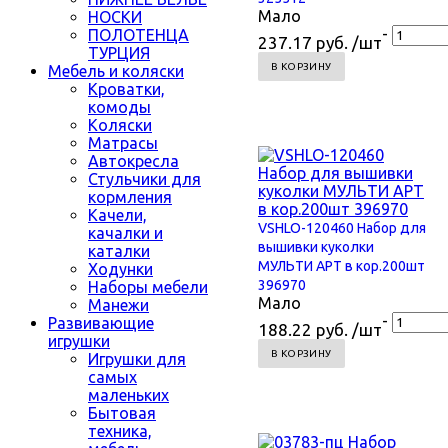
Мало
НОСКИ
-
ПОЛОТЕНЦА
237.17 руб. /шт
ТУРЦИЯ
В КОРЗИНУ
Мебель и коляски
Кроватки,
комоды
Коляски
Матрасы
Автокресла
Стульчики для
кормления
Качели,
VSHLO-120460 Набор для
качалки и
вышивки куколки
каталки
МУЛЬТИ АРТ в кор.200шт
Ходунки
396970
Наборы мебели
Мало
Манежи
-
Развивающие
188.22 руб. /шт
игрушки
В КОРЗИНУ
Игрушки для
самых
маленьких
Бытовая
техника,