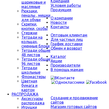
Компания
шариковые и
Условия работы
масляные
Продукция
Рюкзаки,
пеналы , мешки
О компании
для обуви
Новости
Скрепки,
Контакты
кнопки, скобы
Стержни
Оптовым клиентам
Тетради на
Для частных лиц
кольцах,
График доставки
сменные блоки
Обмен и возврат
Тетради общие
48 листов
Каталог
Тетради общие
Акции
96 листов
Производители
Тетради
В помощь мамам
школьные
Фломастеры
Цветная
бумага и
картон
РАСПРОДАЖА
Создание и продвижение
Аксессуары
сайтов
распродажа
Магазин готовых сайтов
Игрушки