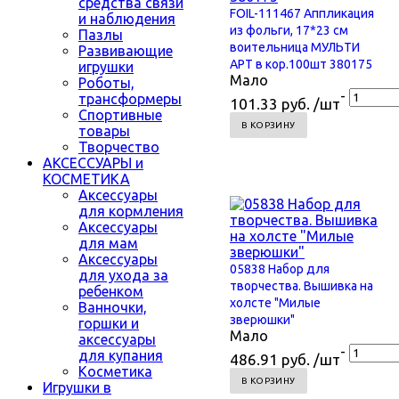
средства связи
FOIL-111467 Аппликация
и наблюдения
из фольги, 17*23 см
Пазлы
воительница МУЛЬТИ
Развивающие
АРТ в кор.100шт 380175
игрушки
Мало
Роботы,
-
трансформеры
101.33 руб. /шт
Спортивные
В КОРЗИНУ
товары
Творчество
АКСЕССУАРЫ и
КОСМЕТИКА
Аксессуары
для кормления
Аксессуары
для мам
Аксессуары
05838 Набор для
для ухода за
творчества. Вышивка на
ребенком
холсте "Милые
Ванночки,
зверюшки"
горшки и
Мало
аксессуары
-
для купания
486.91 руб. /шт
Косметика
В КОРЗИНУ
Игрушки в