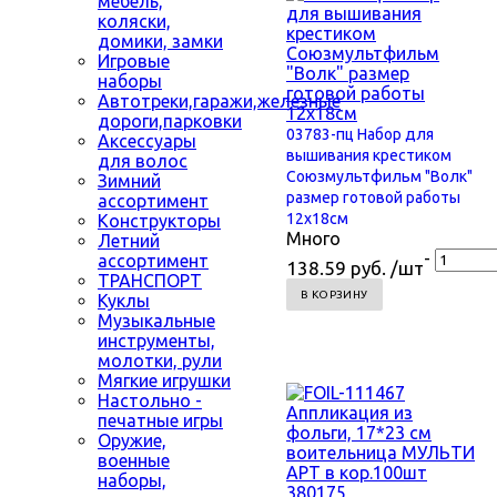
мебель,
коляски,
домики, замки
Игровые
наборы
Автотреки,гаражи,железные
дороги,парковки
03783-пц Набор для
Аксессуары
вышивания крестиком
для волос
Союзмультфильм "Волк"
Зимний
размер готовой работы
ассортимент
12х18см
Конструкторы
Много
Летний
-
ассортимент
138.59 руб. /шт
ТРАНСПОРТ
В КОРЗИНУ
Куклы
Музыкальные
инструменты,
молотки, рули
Мягкие игрушки
Настольно -
печатные игры
Оружие,
военные
наборы,