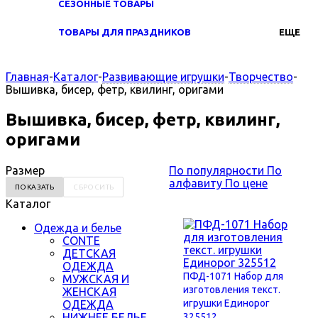
СЕЗОННЫЕ ТОВАРЫ
ТОВАРЫ ДЛЯ ПРАЗДНИКОВ
ЕЩЕ
Главная
-
Каталог
-
Развивающие игрушки
-
Творчество
-
Вышивка, бисер, фетр, квилинг, оригами
Вышивка, бисер, фетр, квилинг,
оригами
Размер
По популярности
По
алфавиту
По цене
Каталог
Одежда и белье
CONTE
ДЕТСКАЯ
ОДЕЖДА
ПФД-1071 Набор для
МУЖСКАЯ И
изготовления текст.
ЖЕНСКАЯ
игрушки Единорог
ОДЕЖДА
НИЖНЕЕ БЕЛЬЕ
325512