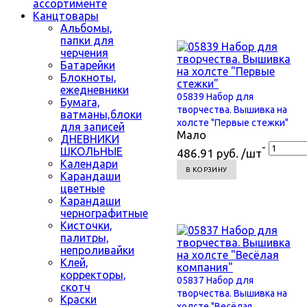
ассортименте
Канцтовары
Альбомы,
папки для
черчения
Батарейки
Блокноты,
ежедневники
05839 Набор для
Бумага,
творчества. Вышивка на
ватманы,блоки
холсте "Первые стежки"
для записей
Мало
ДНЕВНИКИ
-
ШКОЛЬНЫЕ
486.91 руб. /шт
Календари
В КОРЗИНУ
Карандаши
цветные
Карандаши
чернографитные
Кисточки,
палитры,
непроливайки
Клей,
корректоры,
05837 Набор для
скотч
творчества. Вышивка на
Краски
холсте "Весёлая