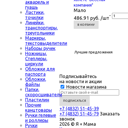
акварель и
компания"
гуашь
Мало
Ластики,
-
точилки
486.91 руб. /шт
Линейки,
В КОРЗИНУ
транспортиры,
треугольники
Маркеры,
текстовыделители
Наборы ручек
Лучшие предложения
Ножницы,
Степлеры,
циркули
Обложки для
паспорта
Подписывайтесь
Обложки,
на новости и акции
файлы
Новости магазина
Папки,
скоросшиватели
Пластилин
Прочие
+7 (4832) 51-45-39
канцтовары
+7 (4832) 51-45-79
Заказать
Ручки гелевые
звонок
и роллеры
2026 © Я + Мама
Ручки