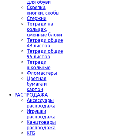
для обуви
Скрепки,
кнопки, скобы
Стержни
Тетради на
кольцах,
сменные блоки
Тетради общие
48 листов
Тетради общие
96 листов
Тетради
школьные
Фломастеры
Цветная
бумага и
картон
РАСПРОДАЖА
Аксессуары
распродажа
Игрушки
распродажа
Канцтовары
распродажа
КГБ