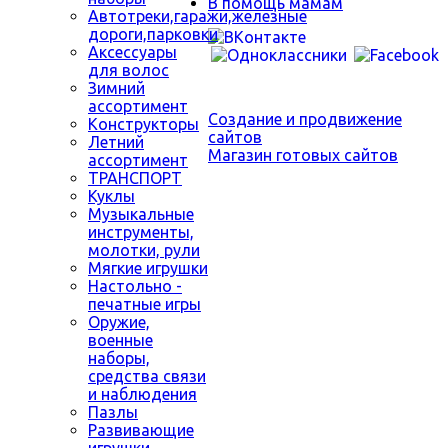
В помощь мамам
Автотреки,гаражи,железные
дороги,парковки
Аксессуары
для волос
Зимний
ассортимент
Создание и продвижение
Конструкторы
сайтов
Летний
Магазин готовых сайтов
ассортимент
ТРАНСПОРТ
Куклы
Музыкальные
инструменты,
молотки, рули
Мягкие игрушки
Настольно -
печатные игры
Оружие,
военные
наборы,
средства связи
и наблюдения
Пазлы
Развивающие
игрушки