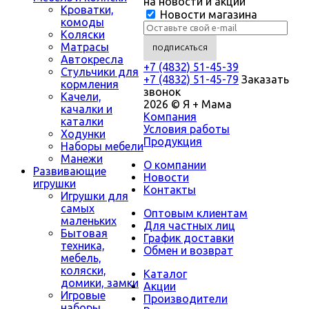
на новости и акции
Кроватки,
Новости магазина
комоды
Коляски
Матрасы
Автокресла
+7 (4832) 51-45-39
Стульчики для
+7 (4832) 51-45-79
Заказать
кормления
звонок
Качели,
2026 © Я + Мама
качалки и
Компания
каталки
Условия работы
Ходунки
Продукция
Наборы мебели
Манежи
О компании
Развивающие
Новости
игрушки
Контакты
Игрушки для
самых
Оптовым клиентам
маленьких
Для частных лиц
Бытовая
График доставки
техника,
Обмен и возврат
мебель,
коляски,
Каталог
домики, замки
Акции
Игровые
Производители
наборы