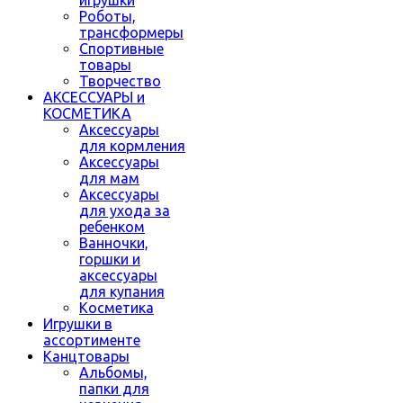
Роботы,
трансформеры
Спортивные
товары
Творчество
АКСЕССУАРЫ и
КОСМЕТИКА
Аксессуары
для кормления
Аксессуары
для мам
Аксессуары
для ухода за
ребенком
Ванночки,
горшки и
аксессуары
для купания
Косметика
Игрушки в
ассортименте
Канцтовары
Альбомы,
папки для