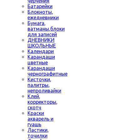
черчения
Батарейки
Блокноты,
ежедневники
Бумага,
ватманы,блоки
для записей
ДНЕВНИКИ
ШКОЛЬНЫЕ
Календари
Карандаши
цветные
Карандаши
чернографитные
Кисточки,
палитры,
непроливайки
Клей,
корректоры,
скотч
Краски
акварель и
гуашь
Ластики,
точилки