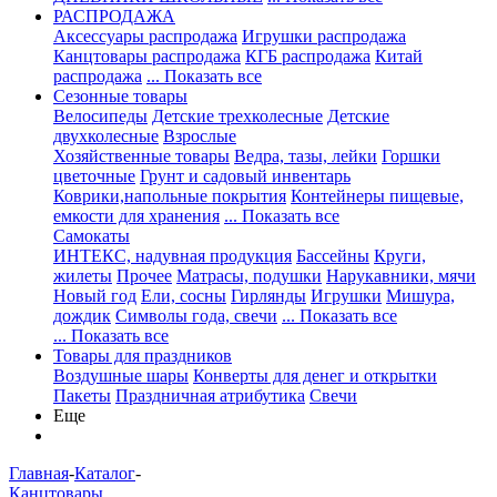
РАСПРОДАЖА
Аксессуары распродажа
Игрушки распродажа
Канцтовары распродажа
КГБ распродажа
Китай
распродажа
... Показать все
Сезонные товары
Велосипеды
Детские трехколесные
Детские
двухколесные
Взрослые
Хозяйственные товары
Ведра, тазы, лейки
Горшки
цветочные
Грунт и садовый инвентарь
Коврики,напольные покрытия
Контейнеры пищевые,
емкости для хранения
... Показать все
Самокаты
ИНТЕКС, надувная продукция
Бассейны
Круги,
жилеты
Прочее
Матрасы, подушки
Нарукавники, мячи
Новый год
Ели, сосны
Гирлянды
Игрушки
Мишура,
дождик
Символы года, свечи
... Показать все
... Показать все
Товары для праздников
Воздушные шары
Конверты для денег и открытки
Пакеты
Праздничная атрибутика
Свечи
Еще
Главная
-
Каталог
-
Канцтовары