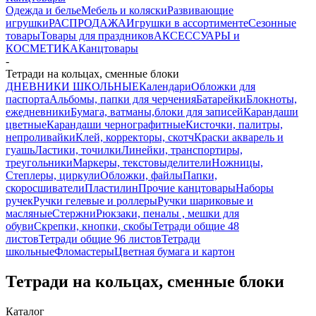
Одежда и белье
Мебель и коляски
Развивающие
игрушки
РАСПРОДАЖА
Игрушки в ассортименте
Сезонные
товары
Товары для праздников
АКСЕССУАРЫ и
КОСМЕТИКА
Канцтовары
-
Тетради на кольцах, сменные блоки
ДНЕВНИКИ ШКОЛЬНЫЕ
Календари
Обложки для
паспорта
Альбомы, папки для черчения
Батарейки
Блокноты,
ежедневники
Бумага, ватманы,блоки для записей
Карандаши
цветные
Карандаши чернографитные
Кисточки, палитры,
непроливайки
Клей, корректоры, скотч
Краски акварель и
гуашь
Ластики, точилки
Линейки, транспортиры,
треугольники
Маркеры, текстовыделители
Ножницы,
Степлеры, циркули
Обложки, файлы
Папки,
скоросшиватели
Пластилин
Прочие канцтовары
Наборы
ручек
Ручки гелевые и роллеры
Ручки шариковые и
масляные
Стержни
Рюкзаки, пеналы , мешки для
обуви
Скрепки, кнопки, скобы
Тетради общие 48
листов
Тетради общие 96 листов
Тетради
школьные
Фломастеры
Цветная бумага и картон
Тетради на кольцах, сменные блоки
Каталог