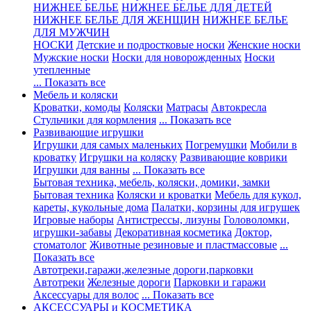
НИЖНЕЕ БЕЛЬЕ
НИЖНЕЕ БЕЛЬЕ ДЛЯ ДЕТЕЙ
НИЖНЕЕ БЕЛЬЕ ДЛЯ ЖЕНЩИН
НИЖНЕЕ БЕЛЬЕ
ДЛЯ МУЖЧИН
НОСКИ
Детские и подростковые носки
Женские носки
Мужские носки
Носки для новорожденных
Носки
утепленные
... Показать все
Мебель и коляски
Кроватки, комоды
Коляски
Матрасы
Автокресла
Стульчики для кормления
... Показать все
Развивающие игрушки
Игрушки для самых маленьких
Погремушки
Мобили в
кроватку
Игрушки на коляску
Развивающие коврики
Игрушки для ванны
... Показать все
Бытовая техника, мебель, коляски, домики, замки
Бытовая техника
Коляски и кроватки
Мебель для кукол,
кареты, кукольные дома
Палатки, корзины для игрушек
Игровые наборы
Антистрессы, лизуны
Головоломки,
игрушки-забавы
Декоративная косметика
Доктор,
стоматолог
Животные резиновые и пластмассовые
...
Показать все
Автотреки,гаражи,железные дороги,парковки
Автотреки
Железные дороги
Парковки и гаражи
Аксессуары для волос
... Показать все
АКСЕССУАРЫ и КОСМЕТИКА