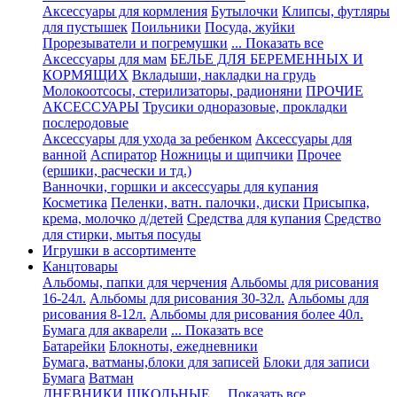
Аксессуары для кормления
Бутылочки
Клипсы, футляры
для пустышек
Поильники
Посуда, жуйки
Прорезыватели и погремушки
... Показать все
Аксессуары для мам
БЕЛЬЕ ДЛЯ БЕРЕМЕННЫХ И
КОРМЯЩИХ
Вкладыши, накладки на грудь
Молокоотсосы, стерилизаторы, радионяни
ПРОЧИЕ
АКСЕССУАРЫ
Трусики одноразовые, прокладки
послеродовые
Аксессуары для ухода за ребенком
Аксессуары для
ванной
Аспиратор
Ножницы и щипчики
Прочее
(ершики, расчески и тд.)
Ванночки, горшки и аксессуары для купания
Косметика
Пеленки, ватн. палочки, диски
Присыпка,
крема, молочко д/детей
Средства для купания
Средство
для стирки, мытья посуды
Игрушки в ассортименте
Канцтовары
Альбомы, папки для черчения
Альбомы для рисования
16-24л.
Альбомы для рисования 30-32л.
Альбомы для
рисования 8-12л.
Альбомы для рисования более 40л.
Бумага для акварели
... Показать все
Батарейки
Блокноты, ежедневники
Бумага, ватманы,блоки для записей
Блоки для записи
Бумага
Ватман
ДНЕВНИКИ ШКОЛЬНЫЕ
... Показать все