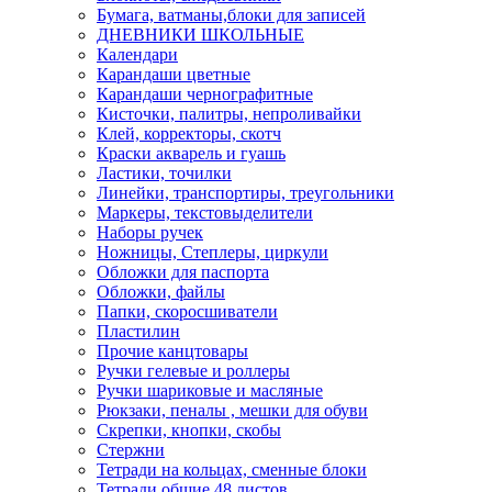
Бумага, ватманы,блоки для записей
ДНЕВНИКИ ШКОЛЬНЫЕ
Календари
Карандаши цветные
Карандаши чернографитные
Кисточки, палитры, непроливайки
Клей, корректоры, скотч
Краски акварель и гуашь
Ластики, точилки
Линейки, транспортиры, треугольники
Маркеры, текстовыделители
Наборы ручек
Ножницы, Степлеры, циркули
Обложки для паспорта
Обложки, файлы
Папки, скоросшиватели
Пластилин
Прочие канцтовары
Ручки гелевые и роллеры
Ручки шариковые и масляные
Рюкзаки, пеналы , мешки для обуви
Скрепки, кнопки, скобы
Стержни
Тетради на кольцах, сменные блоки
Тетради общие 48 листов