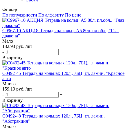
Фильтр
По популярности
По алфавиту
По цене
С9967-10 АКЦИЯ Тетрадь на кольц. А5 80л. пл.обл., "Глаз
дракона"
Мало
132.93 руб. /шт
-
+
В корзину
С0492-45 Тетрадь на кольцах 120л., 7БЦ, гл. ламин. "Красное
авто
Много
159.19 руб. /шт
-
+
В корзину
С0492-48 Тетрадь на кольцах 120л., 7БЦ, гл. ламин.
"Абстракция"
Много